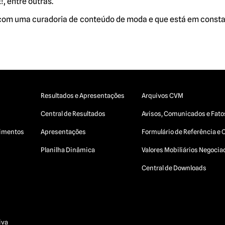
, entre outras.
 com uma curadoria de conteúdo de moda e que está em consta
Resultados e Apresentações
Arquivos CVM
Central de Resultados
Avisos, Comunicados e Fato
egimentos
Apresentações
Formulário de Referência e 
Planilha Dinâmica
Valores Mobiliários Negoci
Central de Downloads
iva