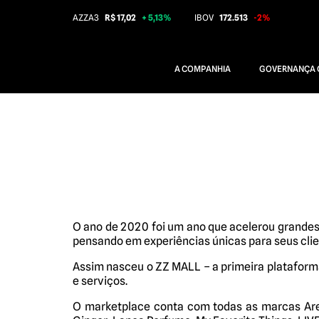
AZZA3
R$ 17,02
+ 5,13%
IBOV
172.513
-2%
A COMPANHIA
GOVERNANÇA 
O ano de 2020 foi um ano que acelerou grandes
pensando em experiências únicas para seus clie
Assim nasceu o ZZ MALL – a primeira plataforma
e serviços.
O marketplace conta com todas as marcas Ar