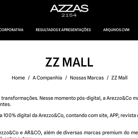
CORPORATIVA
RESULTADOS E APRESENTAÇÕES
ARQUIVOS CVM
ZZ MALL
Home
/
A Companhia
/
Nossas Marcas
/
ZZ Mall
 transformações. Nesse momento pós-digital, a Arezzo&Co mai
ntes.
 100% digital da Arezzo&Co, contando com site, APP, revista
ezzo&Co e AR&CO, além de diversas marcas premium do mer