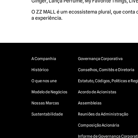
Ginger, Lança Perfume, My Favorite Things, LIVE!
O ZZ MALL é um ecossistema plural, que conta
a experiência.
A Companhia
Governança Corporativa
Histórico
Conselhos, Comitês e Diretoria
O que nos une
Estatuto, Códigos, Políticas e R
Modelo de Negócios
Acordo de Acionistas
Nossas Marcas
Assembleias
Sustentabilidade
Reuniões da Administração
Composição Acionária
Informe de Governança Corporat