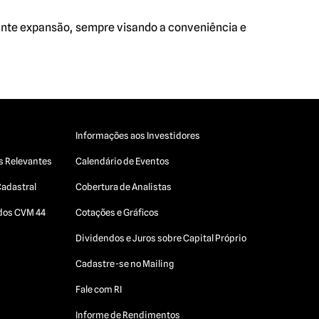
nte expansão, sempre visando a conveniência e
Informações aos Investidores
s Relevantes
Calendário de Eventos
Cadastral
Cobertura de Analistas
ados CVM 44
Cotações e Gráficos
Dividendos e Juros sobre Capital Próprio
Cadastre-se no Mailing
Fale com RI
Informe de Rendimentos