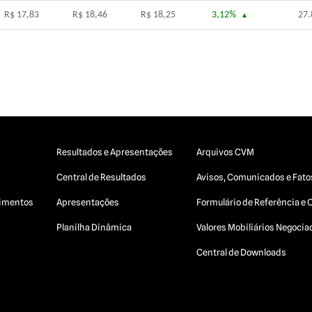
R$ 17,83
R$ 18,46
R$ 18,25
3,12%
27.
Resultados e Apresentações
Arquivos CVM
Central de Resultados
Avisos, Comunicados e Fato
egimentos
Apresentações
Formulário de Referência e 
Planilha Dinâmica
Valores Mobiliários Negoci
Central de Downloads