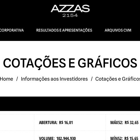
CORPORATIVA
RESULTADOS E APRESENTAÇÕES
ARQUIVOS CVM
COTAÇÕES E GRÁFICOS
Home
/
Informações aos Investidores
/
Cotações e Gráfico
ABERTURA:
R$ 16,01
MÁX52:
R$ 32,65
VOLUME:
102.944.930
MÍN52:
R$ 15,65