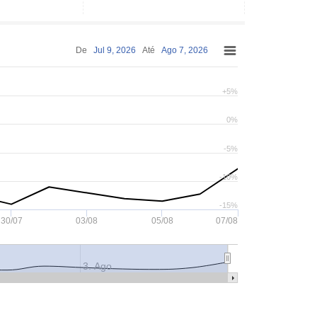
De
Jul 9, 2026
Até
Ago 7, 2026
+5%
0%
-5%
-10%
-15%
30/07
03/08
05/08
07/08
3. Ago