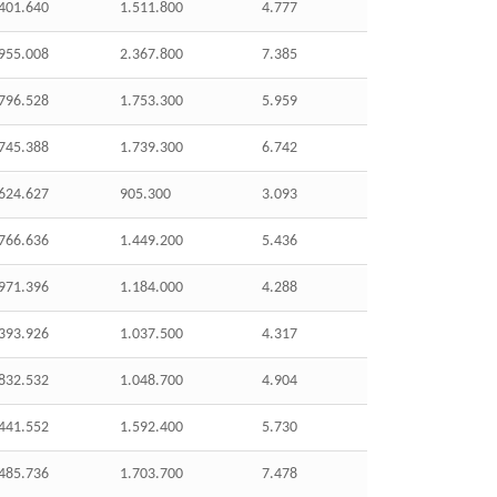
401.640
1.511.800
4.777
955.008
2.367.800
7.385
796.528
1.753.300
5.959
745.388
1.739.300
6.742
624.627
905.300
3.093
766.636
1.449.200
5.436
971.396
1.184.000
4.288
393.926
1.037.500
4.317
832.532
1.048.700
4.904
441.552
1.592.400
5.730
485.736
1.703.700
7.478