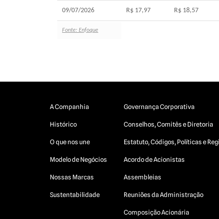
09/07/2026
R$ 17,97
R$ 18,57
Fonte: Enfoque
A Companhia
Governança Corporativa
Histórico
Conselhos, Comitês e Diretoria
O que nos une
Estatuto, Códigos, Políticas e R
Modelo de Negócios
Acordo de Acionistas
Nossas Marcas
Assembleias
Sustentabilidade
Reuniões da Administração
Composição Acionária