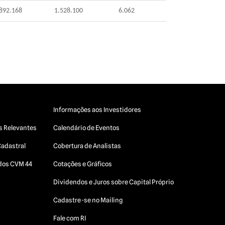
892.168
1.528.100
6.062
Informações aos Investidores
s Relevantes
Calendário de Eventos
Cadastral
Cobertura de Analistas
ados CVM 44
Cotações e Gráficos
Dividendos e Juros sobre Capital Próprio
Cadastre-se no Mailing
Fale com RI