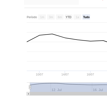
Período
1m
3m
6m
YTD
1a
Tudo
10/07
14/07
16/07
12. Jul
16. Jul