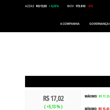
AZZA3
R$ 17,02
+ 5,13%
IBOV
172.513
-2%
A COMPANHIA
GOVERNANÇA 
AZZA3
R$ 17,02
MÁXIMO:
R$ 17,25
(
+5,13 %
)
MÍNIMO:
R$ 15,43