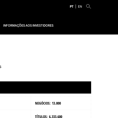
PT
EN
INFORMAÇÕES AOS INVESTIDORES
s
Última atualização:
07/08/26 18:31
NEGÓCIOS:
13.800
TÍTULOS:
6.333.600