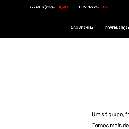
AZZA3
R$ 15,96
-0,50%
IBOV
177.726
-0%
A COMPANHIA
GOVERNANÇA 
Um só grupo, f
Temos mais de 