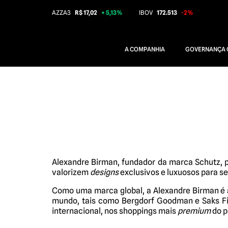
AZZA3
R$ 17,02
+ 5,13%
IBOV
172.513
-2%
A COMPANHIA
GOVERNANÇA 
Alexandre Birman, fundador da marca Schutz, 
valorizem
designs
exclusivos e luxuosos para s
Como uma marca global, a Alexandre Birman é a 
mundo, tais como Bergdorf Goodman e Saks Fi
internacional, nos shoppings mais
premium
do p