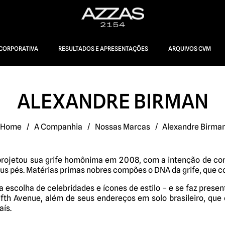
CORPORATIVA
RESULTADOS E APRESENTAÇÕES
ARQUIVOS CVM
ALEXANDRE BIRMAN
Home
/
A Companhia
/
Nossas Marcas
/
Alexandre Birma
projetou sua grife homônima em 2008, com a intenção de con
eus pés. Matérias primas nobres compões o DNA da grife, que 
escolha de celebridades e ícones de estilo – e se faz prese
fth Avenue, além de seus endereços em solo brasileiro, qu
aís.