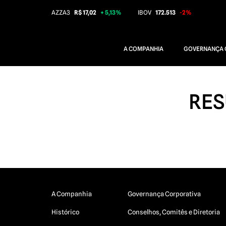
AZZA3
R$ 17,02
+ 5,13%
IBOV
172.513
-2%
A COMPANHIA
GOVERNANÇA 
RES
A Companhia
Governança Corporativa
Histórico
Conselhos, Comitês e Diretoria