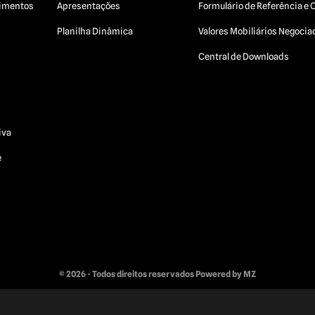
egimentos
Apresentações
Formulário de Referência e 
Planilha Dinâmica
Valores Mobiliários Negoci
Central de Downloads
iva
e
© 2026 - Todos direitos reservados
Powered by MZ