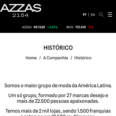
PT
EN
AZZA3
R$ 17,02
+ 5,13%
IBOV
172.513
-2%
HISTÓRICO
Home
/
A Companhia
/
Histórico
Somos o maior grupo de moda da América Latina.
Um só grupo, formado por 27 marcas desejo e
mais de 22.500 pessoas apaixonadas.
Temos mais de 2 mil lojas, sendo 1.500 franquias