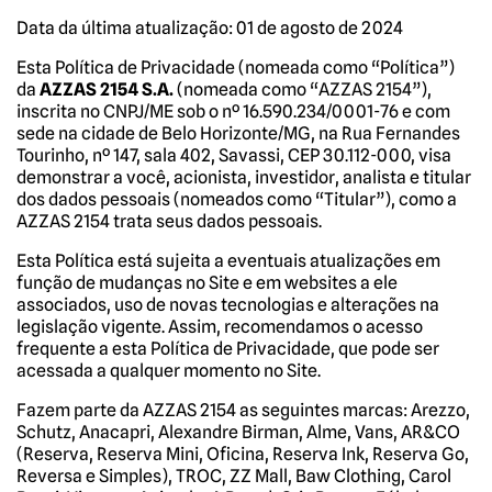
Data da última atualização: 01 de agosto de 2024
Esta Política de Privacidade (nomeada como “Política”)
da
AZZAS 2154 S.A.
(nomeada como “AZZAS 2154”),
inscrita no CNPJ/ME sob o nº 16.590.234/0001-76 e com
sede na cidade de Belo Horizonte/MG, na Rua Fernandes
Tourinho, nº 147, sala 402, Savassi, CEP 30.112-000, visa
demonstrar a você, acionista, investidor, analista e titular
dos dados pessoais (nomeados como “Titular”), como a
AZZAS 2154 trata seus dados pessoais.
Esta Política está sujeita a eventuais atualizações em
função de mudanças no Site e em websites a ele
associados, uso de novas tecnologias e alterações na
legislação vigente. Assim, recomendamos o acesso
frequente a esta Política de Privacidade, que pode ser
acessada a qualquer momento no Site.
Fazem parte da AZZAS 2154 as seguintes marcas: Arezzo,
Schutz, Anacapri, Alexandre Birman, Alme, Vans, AR&CO
(Reserva, Reserva Mini, Oficina, Reserva Ink, Reserva Go,
Reversa e Simples), TROC, ZZ Mall, Baw Clothing, Carol