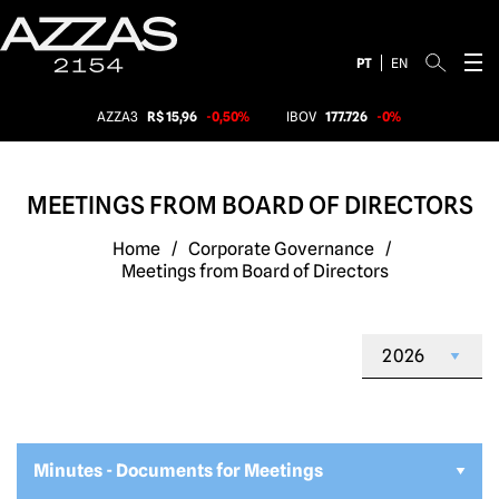
PT
EN
AZZA3
R$ 15,96
-0,50%
IBOV
177.726
-0%
MEETINGS FROM BOARD OF DIRECTORS
Home
/
Corporate Governance
/
Meetings from Board of Directors
Minutes - Documents for Meetings